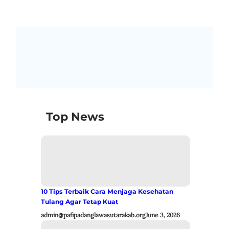
Top News
10 Tips Terbaik Cara Menjaga Kesehatan
Tulang Agar Tetap Kuat
admin@pafipadanglawasutarakab.org
June 3, 2026