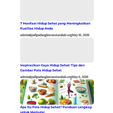
7 Manfaat Hidup Sehat yang Meningkatkan
Kualitas Hidup Anda
admin@pafipadanglawasutarakab.org
May 16, 2026
Inspirasikan Gaya Hidup Sehat: Tips dan
Gambar Pola Hidup Sehat
admin@pafipadanglawasutarakab.org
May 6, 2026
Apa Itu Pola Hidup Sehat? Panduan Lengkap
untuk Memulai