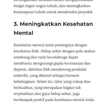
fungsi organ-organ tubuh, dan meningkatkan
kemampuan tubuh untuk mendeteksi penyakit.
3. Meningkatkan Kesehatan
Mental
Kesehatan mental sama pentingnya dengan
kesehatan fisik. Hidup sehat dengan pola makan
seimbang dan rutin berolahraga dapat
membantu mengurangi gejala kecemasan dan
depresi. Aktivitas fisik mendorong produksi
endorfin, yang dikenal sebagai hormon
kebahagiaan. Selain itu, tidur yang cukup dan
berkualitas, yang merupakan bagian tak
terpisahkan dari gaya hidup sehat, juga
berdampak positif pada kesehatan mental Anda.